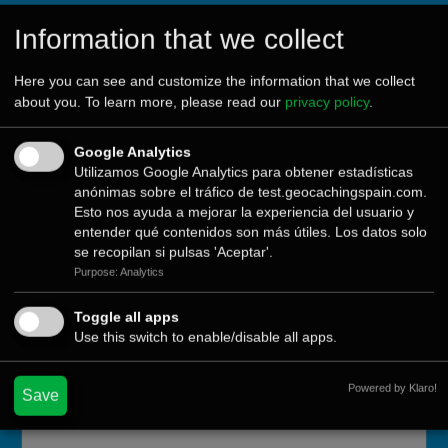
Information that we collect
Calendario de eventos
Here you can see and customize the information that we collect
Hemos añadido una nueva función al calendario. Para
about you. To learn more, please read our
privacy policy
.
tenerlo a mano, añade el calendario del festival de
geocaching (la temporada oficial de souvenirs de
Google Analytics
geocaching).
Utilizamos Google Analytics para obtener estadísticas
anónimas sobre el tráfico de test.geocachingspain.com.
Esto nos ayuda a mejorar la experiencia del usuario y
entender qué contenidos son más útiles. Los datos solo
se recopilan si pulsas 'Aceptar'.
Purpose: Analytics
Toggle all apps
Use this switch to enable/disable all apps.
Powered by Klaro!
Save